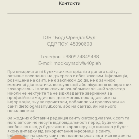
Контакти
ТОВ “Боді Френдлі Фуд”
ЄДРПОУ: 45390608
Телефон: +380974849438
E-mail: moc.kuynsalv%40pleh
При використанні будь-яких матеріалів з даного сайту,
активне посилання на джерело є обов'язковим. Інформація,
розміщена на сайті, не є закликом до дії, не є заміною
медичної діагностики, консультації або лікування конкретних
захворювань і має виключно ознайомлювальний характер.
Ніколи не нехтуйте та не відкладайте звернення за
професійною медичною допомогою, покладаючись на
інформацію, яку ви прочитали, побачили чи прослухали на
сайті dietolog.vlasnyuk.com, або на сайтах, які на нього
посилаються.
За жодних обставин редакція сайту dietolog.vlasnyuk.com та
його автори не несуть відповідальності перед будь-якою
особою за шкоду будь-якого характеру, що виникла у будь-
якому випадку від використання інформації з сайту.
Інформація на цьому сайті не повинна розглядатися як заміна