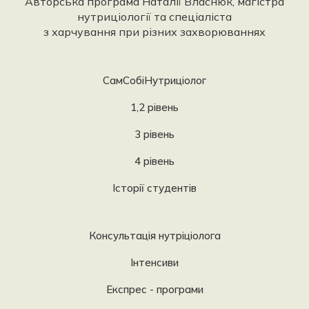
Авторська програма Наталії Власнюк, магістра
нутриціології та спеціаліста
з харчування при різних захворюваннях
СамСобіНутриціолог
1,2 рівень
3 рівень
4 рівень
Історії студентів
Консультація нутріціолога
Інтенсиви
Експрес - програми