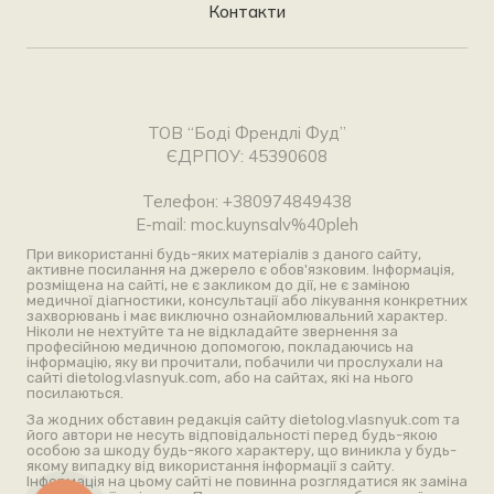
Контакти
ТОВ “Боді Френдлі Фуд”
ЄДРПОУ: 45390608
Телефон: +380974849438
E-mail: moc.kuynsalv%40pleh
При використанні будь-яких матеріалів з даного сайту,
активне посилання на джерело є обов'язковим. Інформація,
розміщена на сайті, не є закликом до дії, не є заміною
медичної діагностики, консультації або лікування конкретних
захворювань і має виключно ознайомлювальний характер.
Ніколи не нехтуйте та не відкладайте звернення за
професійною медичною допомогою, покладаючись на
інформацію, яку ви прочитали, побачили чи прослухали на
сайті dietolog.vlasnyuk.com, або на сайтах, які на нього
посилаються.
За жодних обставин редакція сайту dietolog.vlasnyuk.com та
його автори не несуть відповідальності перед будь-якою
особою за шкоду будь-якого характеру, що виникла у будь-
якому випадку від використання інформації з сайту.
Інформація на цьому сайті не повинна розглядатися як заміна