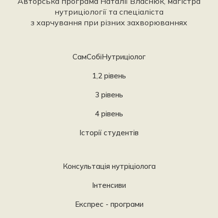
Авторська програма Наталії Власнюк, магістра
нутриціології та спеціаліста
з харчування при різних захворюваннях
СамСобіНутриціолог
1,2 рівень
3 рівень
4 рівень
Історії студентів
Консультація нутріціолога
Інтенсиви
Експрес - програми