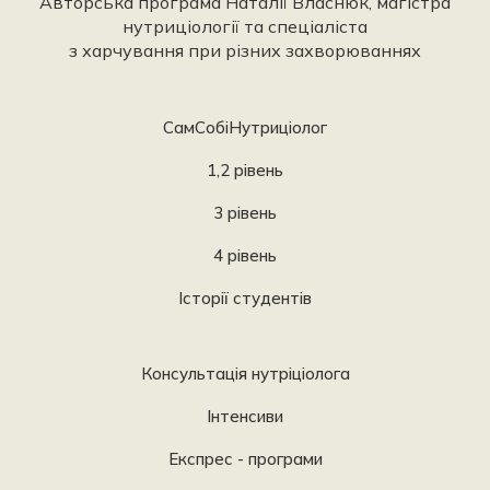
Авторська програма Наталії Власнюк, магістра
нутриціології та спеціаліста
з харчування при різних захворюваннях
СамСобіНутриціолог
1,2 рівень
3 рівень
4 рівень
Історії студентів
Консультація нутріціолога
Інтенсиви
Експрес - програми