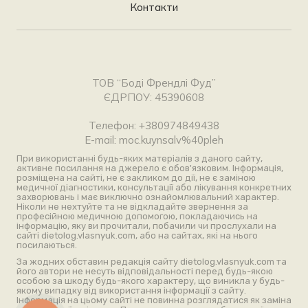
Контакти
ТОВ “Боді Френдлі Фуд”
ЄДРПОУ: 45390608
Телефон: +380974849438
E-mail: moc.kuynsalv%40pleh
При використанні будь-яких матеріалів з даного сайту,
активне посилання на джерело є обов'язковим. Інформація,
розміщена на сайті, не є закликом до дії, не є заміною
медичної діагностики, консультації або лікування конкретних
захворювань і має виключно ознайомлювальний характер.
Ніколи не нехтуйте та не відкладайте звернення за
професійною медичною допомогою, покладаючись на
інформацію, яку ви прочитали, побачили чи прослухали на
сайті dietolog.vlasnyuk.com, або на сайтах, які на нього
посилаються.
За жодних обставин редакція сайту dietolog.vlasnyuk.com та
його автори не несуть відповідальності перед будь-якою
особою за шкоду будь-якого характеру, що виникла у будь-
якому випадку від використання інформації з сайту.
Інформація на цьому сайті не повинна розглядатися як заміна