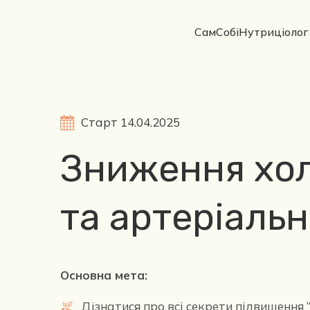
СамСобіНутриціолог
Старт 14.04.2025
Зниження хо
та артеріальн
Основна мета:
Дізнатися про всі секрети підвищення 