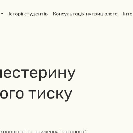
Історії студентів
Консультація нутриціолога
Інт
лестерину
ого тиску
“хорошого” та зниження “поганого”