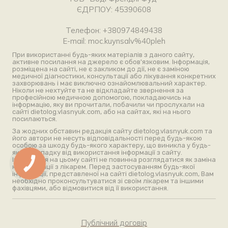
ЄДРПОУ: 45390608
Телефон: +380974849438
E-mail: moc.kuynsalv%40pleh
При використанні будь-яких матеріалів з даного сайту,
активне посилання на джерело є обов'язковим. Інформація,
розміщена на сайті, не є закликом до дії, не є заміною
медичної діагностики, консультації або лікування конкретних
захворювань і має виключно ознайомлювальний характер.
Ніколи не нехтуйте та не відкладайте звернення за
професійною медичною допомогою, покладаючись на
інформацію, яку ви прочитали, побачили чи прослухали на
сайті dietolog.vlasnyuk.com, або на сайтах, які на нього
посилаються.
За жодних обставин редакція сайту dietolog.vlasnyuk.com та
його автори не несуть відповідальності перед будь-якою
особою за шкоду будь-якого характеру, що виникла у будь-
якому випадку від використання інформації з сайту.
Інформація на цьому сайті не повинна розглядатися як заміна
КНОПКА
консультації з лікарем. Перед застосуванням будь-якої
ЗВ'ЯЗКУ
інформації, представленої на сайті dietolog.vlasnyuk.com, Вам
необхідно проконсультуватися зі своїм лікарем та іншими
фахівцями, або відмовитися від її використання.
Публічний договір