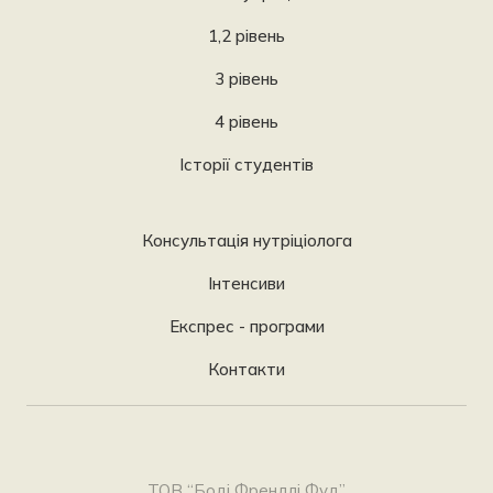
1,2 рівень
3 рівень
4 рівень
Історії студентів
Консультація нутріціолога
Інтенсиви
Експрес - програми
Контакти
ТОВ “Боді Френдлі Фуд”