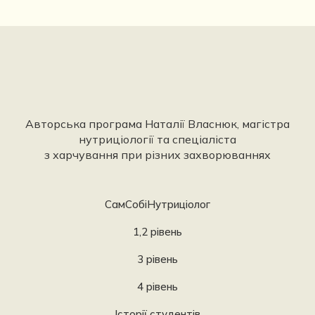
Авторська програма Наталії Власнюк, магістра
нутриціології та спеціаліста
з харчування при різних захворюваннях
СамСобіНутриціолог
1,2 рівень
3 рівень
4 рівень
Історії студентів