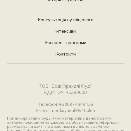
Консультація нутріціолога
Інтенсиви
Експрес - програми
Контакти
ТОВ “Боді Френдлі Фуд”
ЄДРПОУ: 45390608
Телефон: +380974849438
E-mail: moc.kuynsalv%40pleh
При використанні будь-яких матеріалів з даного сайту,
активне посилання на джерело є обов'язковим. Інформація,
розміщена на сайті, не є закликом до дії, не є заміною
медичної діагностики, консультації або лікування конкретних