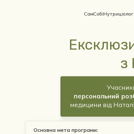
СамСобіНутриціолог
Ексклюзи
з
Учасник
персональний роз
медицини від Наталі
Основна мета програми: