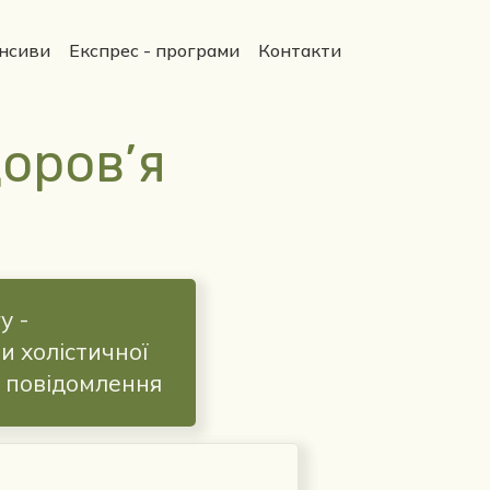
енсиви
Експрес - програми
Контакти
оров’я
у -
и холістичної
о повідомлення