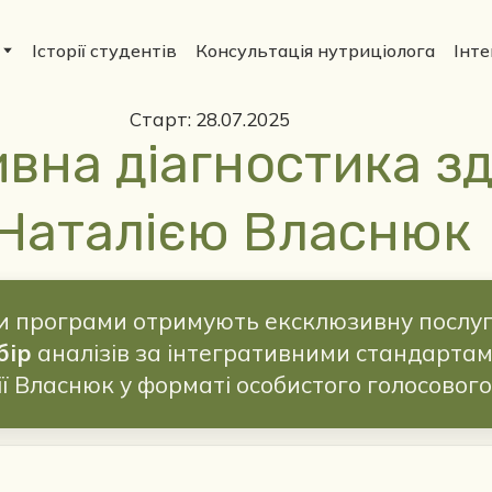
Історії студентів
Консультація нутриціолога
Інт
Старт: 28.07.2025
вна діагностика зд
 Наталією Власнюк
и програми отримують ексклюзивну послуг
бір
аналізів за інтегративними стандартам
ї Власнюк у форматі особистого голосовог