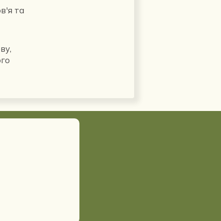
в'я та
ву,
ого