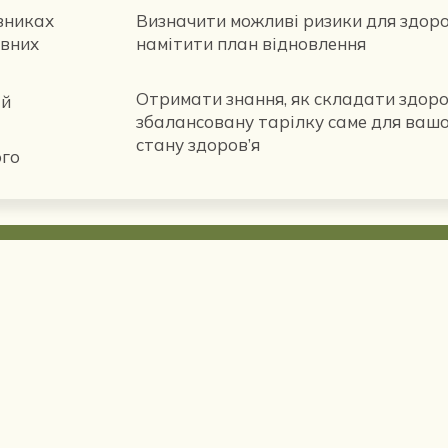
зниках
Визначити можливі ризики для здоро
ивних
намітити план відновлення
Отримати знання, як складати здоро
ій
збалансовану тарілку саме для ваш
стану здоров’я
ого