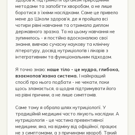
методами та запобігти хворобам, а не лише
боротися з їхніми наслідками. Саме це привело
мене до Школи здоров’я, де я пройшла всі
чотири рівні навчання та отримала диплом
державного зразка. Та на цьому навчання не
зупинилось - я постійно вдосконалюю свої
знання, вивчаю сучасну наукову та клінічну
літературу, досвід нутриціологів і лікарів з
інтегративним та функціональним підходом.
Я точно знаю:
наше тіло - це мудра, глибока,
взаємопов’язана система.
І найкращий
спосіб про нього подбати - не чекати, поки
щось зламається, а щодня підтримувати його
на рівні причини, а не лише симптомів.
Саме тому я обрала шлях нутриціології. У
традиційній медицині часто лікують наслідки. А
нутриціологія - це частина превентивної
медицини, яка, на відміну від офіційної, працює
не з симптомами, а з причинами хвороб. Такий