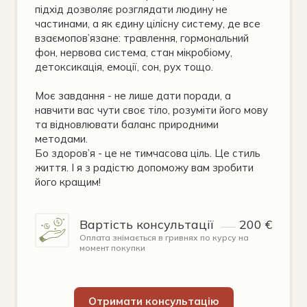
підхід дозволяє розглядати людину не
частинами, а як єдину цілісну систему, де все
взаємопов’язане: травлення, гормональний
фон, нервова система, стан мікробіому,
детоксикація, емоції, сон, рух тощо.
Моє завдання - не лише дати поради, а
навчити вас чути своє тіло, розуміти його мову
та відновлювати баланс природними
методами.
Бо здоров’я - це не тимчасова ціль. Це стиль
життя. І я з радістю допоможу вам зробити
його кращим!
Вартість консультації 
200 €
Оплата знімається в гривнях по курсу на
момент покупки
Отримати консультацію