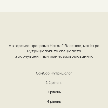
Авторська програма Наталії Власнюк, магістра
нутриціології та спеціаліста
з харчування при різних захворюваннях
СамСобіНутриціолог
1,2 рівень
3 рівень
4 рівень