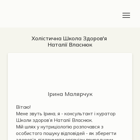
Холістична Школа Здоров'я
Наталії Власнюк
Ірина Малярчук
Вітаю!
Мене звуть Ірина, я - консультант і куратор
Школи здоров’я Наталії Власнюк.
Мій шлях у нутриціологію розпочався з
особистого пошуку відповідей - як зберегти
здоров’я, підтримати організм природними