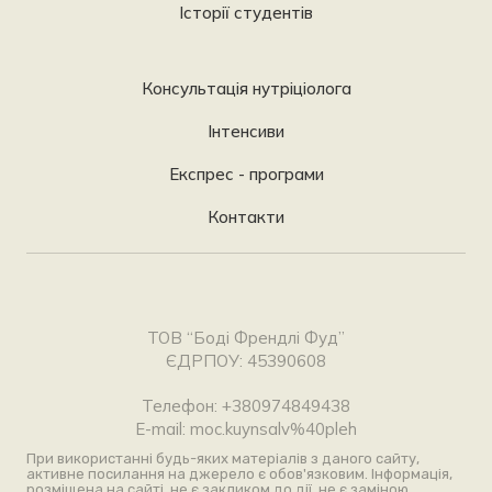
Історії студентів
Консультація нутріціолога
Інтенсиви
Експрес - програми
Контакти
ТОВ “Боді Френдлі Фуд”
ЄДРПОУ: 45390608
Телефон: +380974849438
E-mail: moc.kuynsalv%40pleh
При використанні будь-яких матеріалів з даного сайту,
активне посилання на джерело є обов'язковим. Інформація,
розміщена на сайті, не є закликом до дії, не є заміною