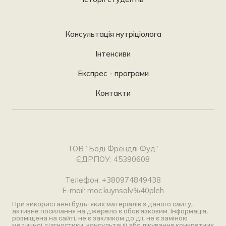
Консультація нутріціолога
Інтенсиви
Експрес - програми
Контакти
ТОВ “Боді Френдлі Фуд”
ЄДРПОУ: 45390608
Телефон: +380974849438
E-mail: moc.kuynsalv%40pleh
При використанні будь-яких матеріалів з даного сайту,
активне посилання на джерело є обов'язковим. Інформація,
розміщена на сайті, не є закликом до дії, не є заміною
медичної діагностики, консультації або лікування конкретних