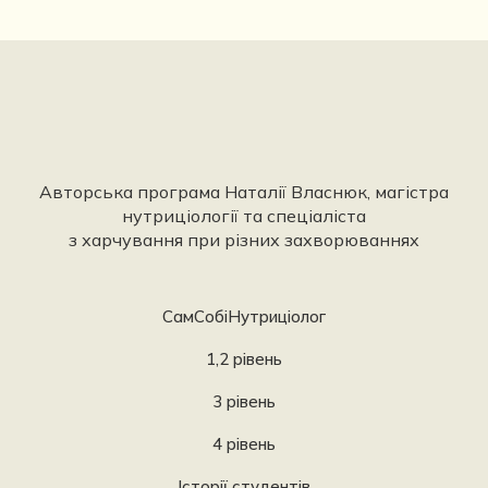
Авторська програма Наталії Власнюк, магістра
нутриціології та спеціаліста
з харчування при різних захворюваннях
СамСобіНутриціолог
1,2 рівень
3 рівень
4 рівень
Історії студентів