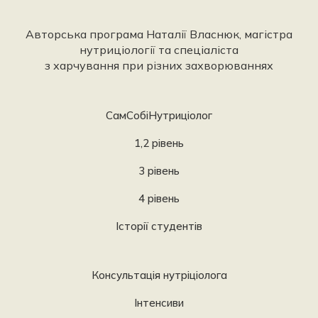
Авторська програма Наталії Власнюк, магістра
нутриціології та спеціаліста
з харчування при різних захворюваннях
СамСобіНутриціолог
1,2 рівень
3 рівень
4 рівень
Історії студентів
Консультація нутріціолога
Інтенсиви