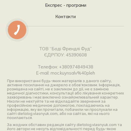
Експрес - програми
Контакти
ТОВ “Боді Френдлі Фуд”
ЄДРПОУ: 45390608
Телефон: +380974849438
E-mail: moc.kuynsalv%40pleh
При використанні будь-яких матеріалів з даного сайту,
активне посилання на джерело є обов'язковим. Інформація,
розміщена на сайті, не є закликом до дії, не є заміною
медичної діагностики, консультації або лікування конкретних
захворювань і має виключно ознайомлювальний характер.
Ніколи не нехтуйте та не відкладайте звернення за
професійною медичною допомогою, покладаючись на
інформацію, яку ви прочитали, побачили чи прослухали на
сайті dietolog.vlasnyuk.com, або на сайтах, які на нього
посилаються.
За жодних обставин редакція сайту dietolog.vlasnyuk.com та
його автори не несуть відповідальності перед будь-якою