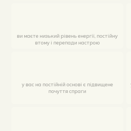
ви маєте низький рівень енергії, постійн
втому і перепади настрою
у вас на постійній основі є підвищене
почуття спраги