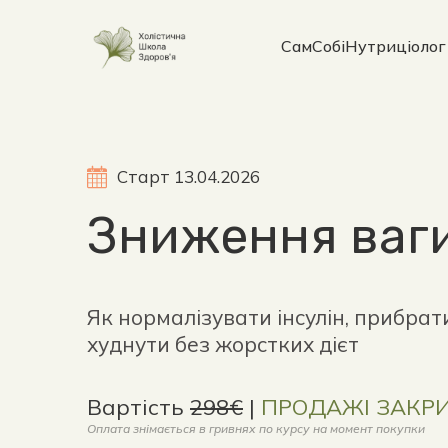
СамСобіНутриціолог
Старт 13.04.2026
Зниження ваги
Як нормалізувати інсулін, прибрати
худнути без жорстких дієт
Вартість 
298€
 | 
ПРОДАЖІ ЗАКРИ
Оплата знімається в гривнях по курсу на момент покупки