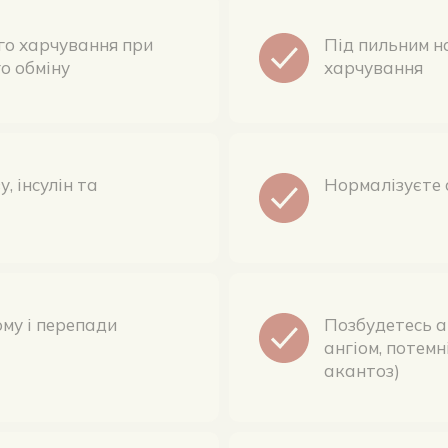
о обміну
харчування
, інсулін та
Нормалізуєте с
му і перепади
Позбудетесь ак
ангіом, потемн
акантоз)
л, позбудетесь
Відновите свій