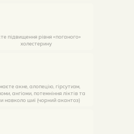
маєте підвищення рівня «поганого»
холестерину
ви маєте акне, алопецію, гірсутизм,
папіломи, ангіоми, потемніння ліктів та
зони навколо шиї (чорний акантоз)