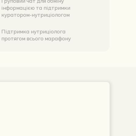
Груповий чат для обміну 
05
інформацією та підтримки 
куратором-нутриціологом
Підтримка нутриціолога 
06
протягом всього марафону 