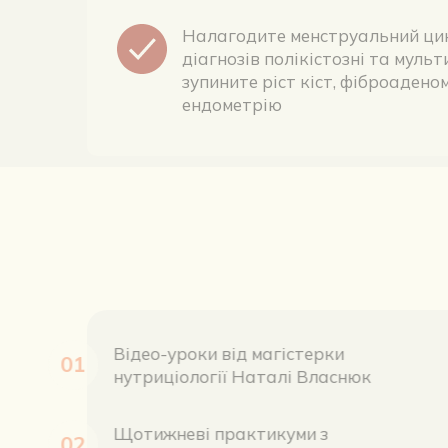
діагнозів полікістозні та мульт
зупините ріст кіст, фіброаденом
ендометрію
Відео-уроки від магістерки 
01
нутриціології Наталі Власнюк
Щотижневі практикуми з 
02