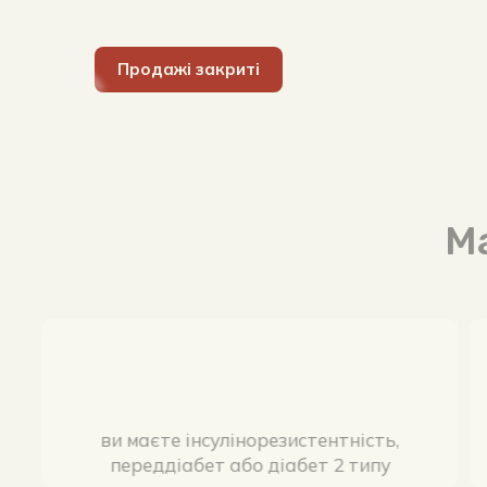
Продажі закриті
ви маєте інсулінорезистентність,
переддіабет або діабет 2 типу