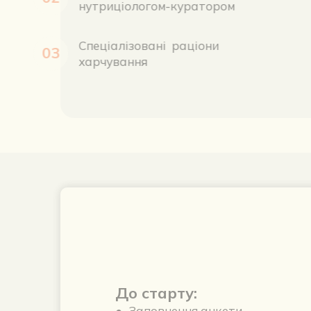
нутриціологом-куратором
Спеціалізовані  раціони 
03
харчування
До старту:
●
Заповнення анкети