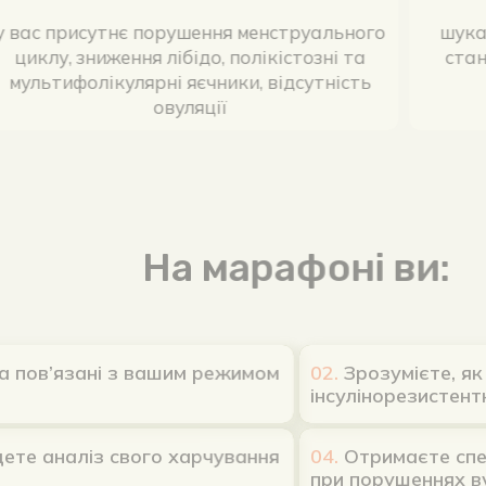
у вас присутнє порушення менструального
циклу, зниження лібідо, полікістозні та
мультифолікулярні яєчники, відсутність
овуляції
На марафоні ви:
в’язані з вашим режимом
02.
Зрозумієте, як лік
інсулінорезистентність 
наліз свого харчування
04.
Отримаєте спеціаліз
при порушеннях вуглев