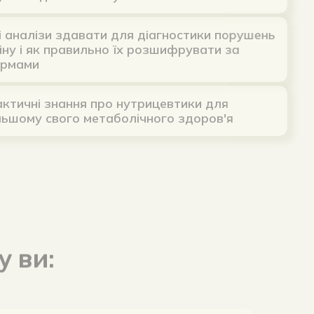
алізи здавати для діагностики порушень
як правильно їх розшифрувати за
и
і знання про нутрицевтики для
у свого метаболічного здоров'я
 ви:
аглядом нутриціолога налагодите своє