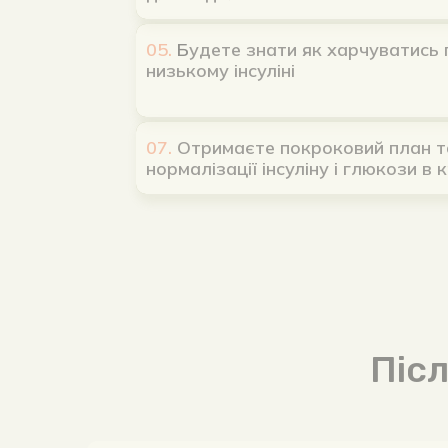
05.
Б
удете знати як харчуватись при в
низькому інсуліні
07.
Отримаєте покроковий план та схем
нормалізації інсуліну і глюкози в крові
Піс
Опануєте принципи правильно