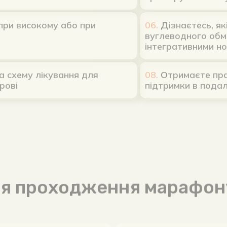
исокому або при
06.
Д
ізнаєтесь, які ан
вуглеводного обміну і 
інтегративними нормам
у лікування для
08.
О
тримаєте практичн
підтримки в подальшом
ля проходження марафону
го харчування при
Під пильним н