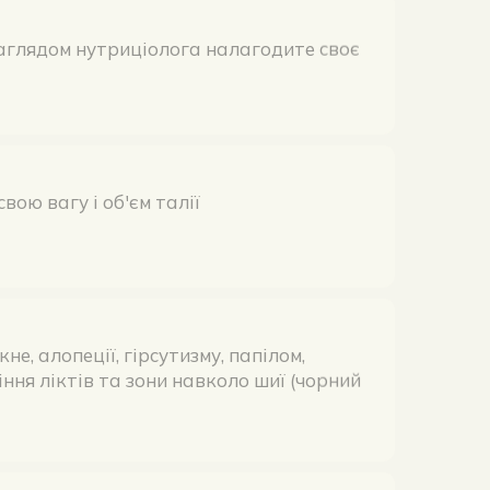
вою вагу і об'єм талії
не, алопеції, гірсутизму, папілом,
іння ліктів та зони навколо шиї (чорний
 імунітет і підвищите стійкість