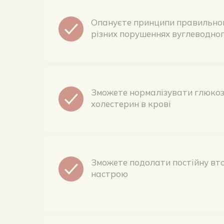
різних порушеннях вуглеводног
Зможете нормалізувати глюкозу
холестерин в крові
Зможете подолати постійну вто
настрою
Налагодите менструальний цик