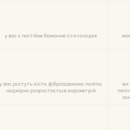
у
у вас є постійне бажання їсти солодке
у вас ростуть кісти, фіброаденоми, поліпи,
надмірно розростається ендометрій